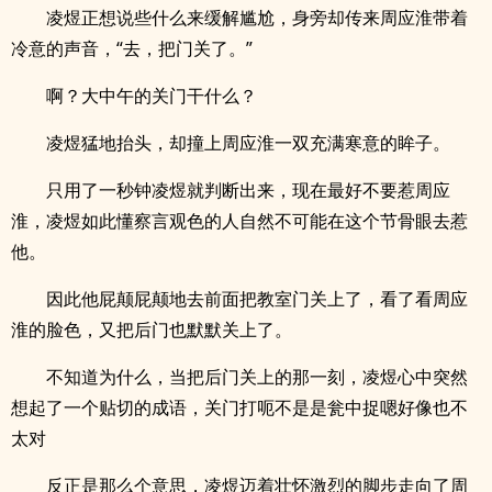
凌煜正想说些什么来缓解尴尬，身旁却传来周应淮带着
冷意的声音，“去，把门关了。”
啊？大中午的关门干什么？
凌煜猛地抬头，却撞上周应淮一双充满寒意的眸子。
只用了一秒钟凌煜就判断出来，现在最好不要惹周应
淮，凌煜如此懂察言观色的人自然不可能在这个节骨眼去惹
他。
因此他屁颠屁颠地去前面把教室门关上了，看了看周应
淮的脸色，又把后门也默默关上了。
不知道为什么，当把后门关上的那一刻，凌煜心中突然
想起了一个贴切的成语，关门打呃不是是瓮中捉嗯好像也不
太对
反正是那么个意思，凌煜迈着壮怀激烈的脚步走向了周