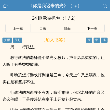
《你是我迟来的光》（sp）
24 睡觉被抓包（1 / 2）
上一章
目录
封面
下一页
〔加入书签〕
周一，行政法。
教行政法的老师是个漂亮女教师，声音温温柔柔的，让
人听了有些昏昏欲睡。
昨晚凌煜打游戏打到凌晨三点，今天上午又是满课，他
实在是有些撑不住。
行政法的东西并不有趣，晦涩难懂，何况老师的声音又
这么催眠，于是凌煜趴在桌子上开始补起觉来。
讲台上老师的嘴还在一张一翕，可凌煜已经到梦里去会