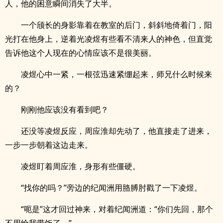
人，他的困意瞬间消失了大半。
一个颀长的身影靠着在教室的后门，斜斜地倚着门，阳
光打在他身上，逆着光凌煜有些看不清来人的神色，但直觉
告诉他这个人现在的心情应该不是很美丽。
凌煜心中一紧，一根弦迅速紧绷起来，师兄什么时候来
的？
刚刚他应该没有看到吧？
还没等凌煜反应，周应淮却先动了，他直接走了进来，
一步一步朝着这边走来。
凌煜盯着周应淮，身形有些僵硬。
“找你的吗？”旁边的纪闻洲用胳膊肘戳了一下凌煜。
“呃是”这才回过神来，对着纪闻洲道：“你们先回，那个