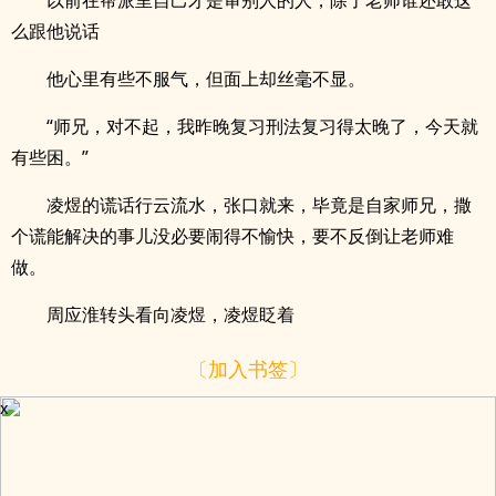
以前在帮派里自己才是审别人的人，除了老师谁还敢这
么跟他说话
他心里有些不服气，但面上却丝毫不显。
“师兄，对不起，我昨晚复习刑法复习得太晚了，今天就
有些困。”
凌煜的谎话行云流水，张口就来，毕竟是自家师兄，撒
个谎能解决的事儿没必要闹得不愉快，要不反倒让老师难
做。
周应淮转头看向凌煜，凌煜眨着
〔加入书签〕
x