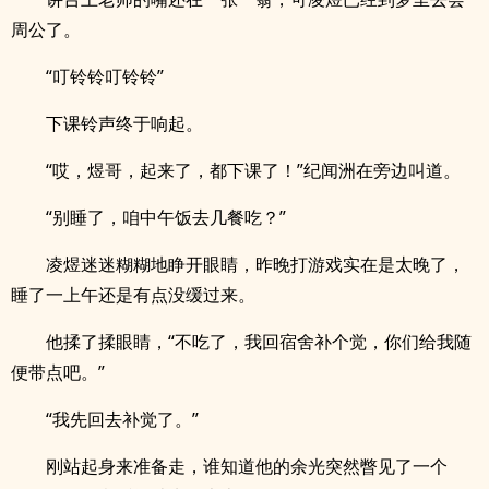
周公了。
“叮铃铃叮铃铃”
下课铃声终于响起。
“哎，煜哥，起来了，都下课了！”纪闻洲在旁边叫道。
“别睡了，咱中午饭去几餐吃？”
凌煜迷迷糊糊地睁开眼睛，昨晚打游戏实在是太晚了，
睡了一上午还是有点没缓过来。
他揉了揉眼睛，“不吃了，我回宿舍补个觉，你们给我随
便带点吧。”
“我先回去补觉了。”
刚站起身来准备走，谁知道他的余光突然瞥见了一个