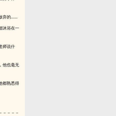
放弃的……
都沐浴在一
老师说什
，他也毫无
他都熟悉得
－－－－－