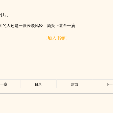
时后。
面的人还是一派云淡风轻，额头上甚至一滴
〔加入书签〕
上一章
目录
封面
下一