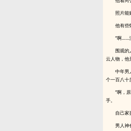
他看向
照片能
他有些
“啊……
围观的
云人物，他
中年男
个一百八十
“啊，
手。
自己家
男人神