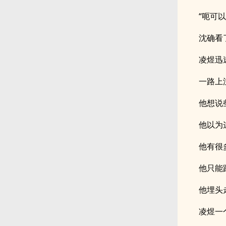
“呃可
沈确看
凌煜迅
一路上
他想说
他以为
他有很
他只能
他埋头
凌煜一