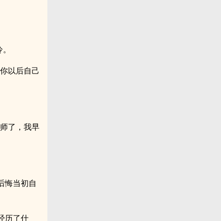
冷。
望你以后自己
老师了，我早
后悔当初自
经历了什