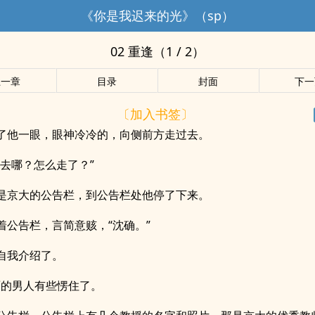
《你是我迟来的光》（sp）
02 重逢（1 / 2）
上一章
目录
封面
下一
〔加入书签〕
了他一眼，眼神冷冷的，向侧前方走过去。
你去哪？怎么走了？”
是京大的公告栏，到公告栏处他停了下来。
着公告栏，言简意赅，“沈确。”
自我介绍了。
面的男人有些愣住了。