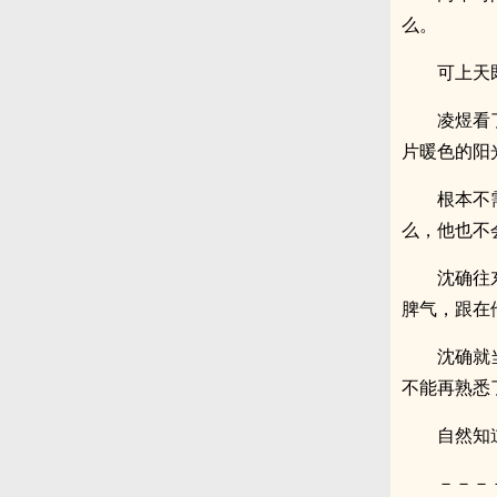
么。
可上天
凌煜看
片暖色的阳
根本不
么，他也不
沈确往
脾气，跟在
沈确就
不能再熟悉
自然知
－－－