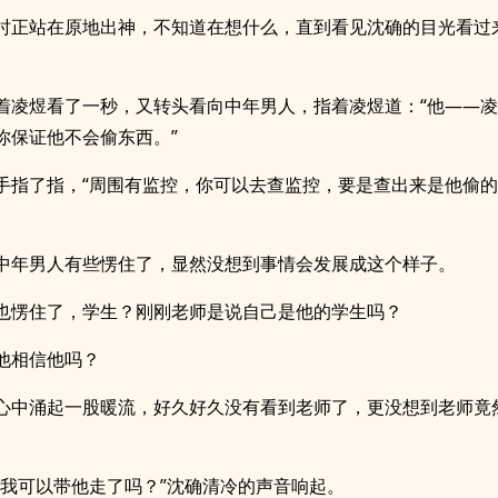
时正站在原地出神，不知道在想什么，直到看见沈确的目光看过
着凌煜看了一秒，又转头看向中年男人，指着凌煜道：“他——
你保证他不会偷东西。”
手指了指，“周围有监控，你可以去查监控，要是查出来是他偷
中年男人有些愣住了，显然没想到事情会发展成这个样子。
也愣住了，学生？刚刚老师是说自己是他的学生吗？
他相信他吗？
心中涌起一股暖流，好久好久没有看到老师了，更没想到老师竟
，我可以带他走了吗？”沈确清冷的声音响起。