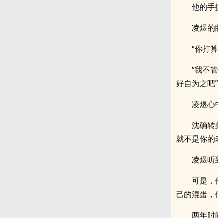
他的手
凌煜的
“你打
“我不
好自为之吧”
凌煜心
沈确转
就不是你的
凌煜听
可是，
己的混蛋，
两年时