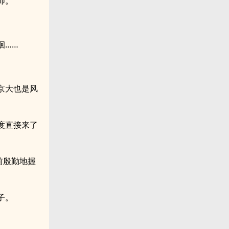
师。
徊……
京大也是风
度直接来了
前殷勤地握
子。