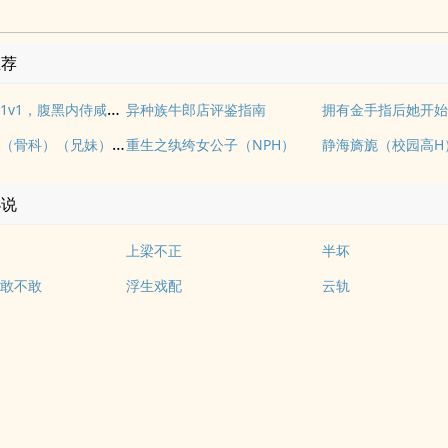
推荐
多情自古（1v1，腹黑内侍咸鱼皇后）
异种族牛郎店评鉴指南
《玉壶传》（骨科）（兄妹）（np）
重生之纨绔女公子（NPH）
静海旖旎（校园高H
小说
上梁不正
半坏
敢不敢
浮生戏配
云轨