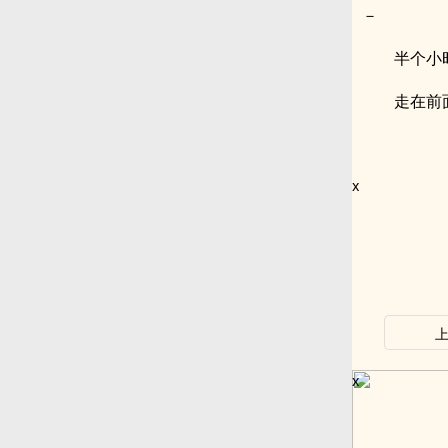
－
半个小
走在前
x
x