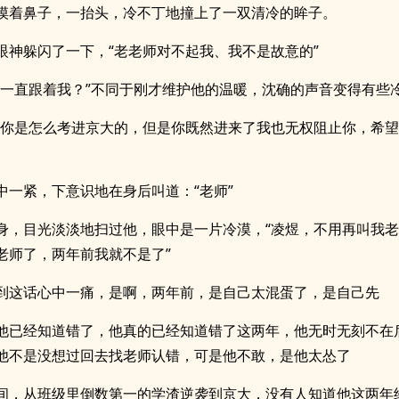
摸着鼻子，一抬头，冷不丁地撞上了一双清冷的眸子。
眼神躲闪了一下，“老老师对不起我、我不是故意的”
算一直跟着我？”不同于刚才维护他的温暖，沈确的声音变得有些
管你是怎么考进京大的，但是你既然进来了我也无权阻止你，希
中一紧，下意识地在身后叫道：“老师”
身，目光淡淡地扫过他，眼中是一片冷漠，“凌煜，不用再叫我
老师了，两年前我就不是了”
到这话心中一痛，是啊，两年前，是自己太混蛋了，是自己先
他已经知道错了，他真的已经知道错了这两年，他无时无刻不在
他不是没想过回去找老师认错，可是他不敢，是他太怂了
间，从班级里倒数第一的学渣逆袭到京大，没有人知道他这两年