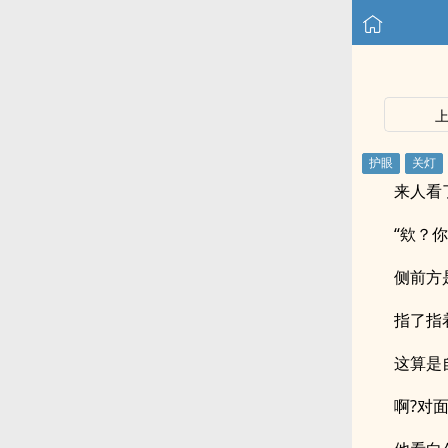
来人看
“欸？
侧前方
指了指
这算是
啊?对