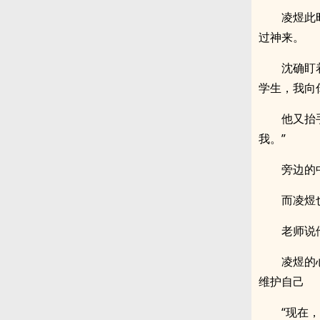
凌煜此
过神来。
沈确盯
学生，我向
他又抬
我。”
旁边的
而凌煜
老师说
凌煜的
维护自己
“现在