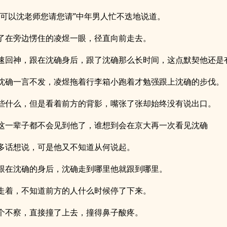
以可以沈老师您请您请”中年男人忙不迭地说道。
了在旁边愣住的凌煜一眼，径直向前走去。
速回神，跟在沈确身后，跟了沈确那么长时间，这点默契他还是
沈确一言不发，凌煜拖着行李箱小跑着才勉强跟上沈确的步伐。
些什么，但是看着前方的背影，嘴张了张却始终没有说出口。
这一辈子都不会见到他了，谁想到会在京大再一次看见沈确
多话想说，可是他又不知道从何说起。
跟在沈确的身后，沈确走到哪里他就跟到哪里。
走着，不知道前方的人什么时候停了下来。
个不察，直接撞了上去，撞得鼻子酸疼。