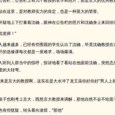
公告栏，公告栏上有几个教授的名字和照片，那是京大的优秀教
贴在这里，是对教师实力的肯定，也是一种莫大的荣誉。
怀疑地上下打量着沈确，眼神在公告栏的照片和沈确身上来回徘
沈老师！”
人越来越多，已经有些围观的学生认出了沈确，毕竟沈确教授在
开的选修课每次都是一座难求，场场爆满。
人听到人群当中的惊呼，惊讶地看了看站在他面前沈确，突然态
度的大转弯。
原来是京大的教授啊，这实在是大水冲了龙王庙你好你好”男人上
孩子也刚考上京大，既然京大教授来调解，那他自然不会不给面
色有些犹疑，转头看向凌煜，“那他”