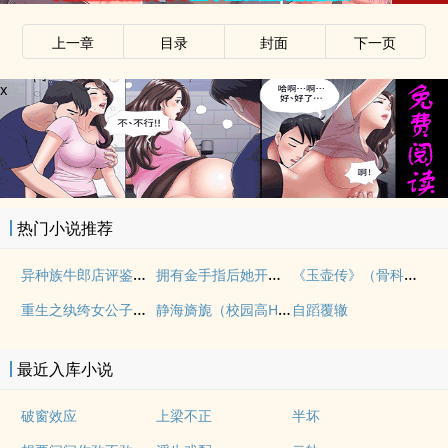
上一章
目录
封面
下一页
x
热门小说推荐
异种族牛郎店评鉴指南
拥有金手指后她开始为所欲为（nph）
《玉壶传》（骨科）（兄妹）（np）
重生之纨绔女公子（NPH）
静海旖旎（校园高H）
自蹈覆辙
最近入库小说
破窗效应
上梁不正
半坏