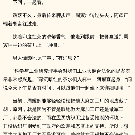
下回，一起看。
话落不久，身后传来脚步声，周寅坤转过头去，阿耀正
端着餐盘往过走。
挟着印度红茶的浓郁香气，他走到跟前，把餐盘送到周
寅坤手边的茶几上，“坤哥。”
男人慵懒地嗯了声，“有消息？”
“科学与工业研究理事会对我们工业大麻合法化的提案表
示非常感兴趣。”深沉暗红的茶水倒入杯中，阿耀直起身：“问
说今天下午是否有时间，可以跟他们一起坐下来详细聊聊。”
当初，周耀辉能够轻轻松松把他大麻加工厂的地皮截了
胡，原因，就是因为不管是取地做大麻加工厂还是做军工
厂，都是不合法的。而在孟买纺织工业备受推崇的环境下，
开设纺织厂则受到了政府的欢迎和态度上的支持。所以，想
要建大麻加工厂并不是没可能，关键就在于得把不合法变为