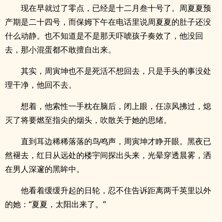
现在早就过了零点，已经是十二月叁十号了。周夏夏预
产期是二十四号，而保姆下午在电话里说周夏夏的肚子还没
什么动静。也不知道是不是那天吓唬孩子奏效了，他没回
去，那小混蛋都不敢擅自出来。
其实，周寅坤也不是死活不想回去，只是手头的事没处
理干净，他回不去。
想着，他索性一手枕在脑后，闭上眼，任凉风拂过，熄
灭了将要燃至指尖的烟头，吹散关于她的思绪。
直到耳边稀稀落落的鸟鸣声，周寅坤才睁开眼。黑夜已
然褪去，红日从远处的楼宇间探出头来，光晕穿透晨雾，洒
在男人深邃的黑眸中。
他看着缓缓升起的日轮，忍不住告诉距离两千英里以外
的她：“夏夏，太阳出来了。”