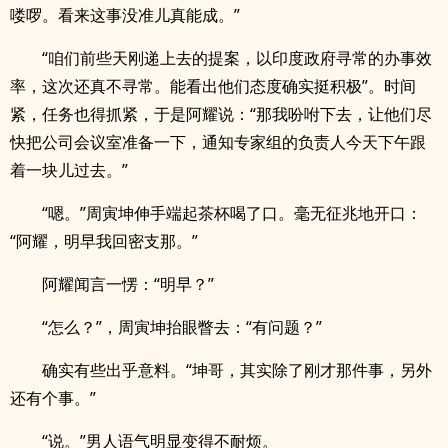
喽啰。看来这事没准儿真能成。”
“咱们前些天刚递上去的提案，以印度政府寻常的办事效
率，这次还真不寻常。能看出他们态度确实挺积极”。时间
紧，任务也得抓紧，于是阿耀说：“那我吩咐下去，让他们尽
快把公司会议室准备一下，通知专家组的负责人今天下午跟
着一块儿过去。”
“嗯。”周寅坤伸手端起茶杯喝了口。毫无征兆地开口：
“阿耀，明早我回密支那。”
阿耀闻言一愣：“明早？”
“怎么？”，周寅坤抬眼瞥去：“有问题？”
确实有些出乎意料。“坤哥，其实除了刚才那件事，另外
还有个事。”
“说。”男人语气明显变得不耐烦。