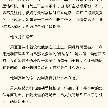
里堵得慌，那口气上不去下不来，但他不主动联系她，不代
表不关注她，保姆每天都会按时打来电话，详细汇报周夏夏
的生活起居，她每天干了什么、吃了什么、心情怎么样、身
体状况如何，周寅坤全都了如指掌。
他只是在赌气。
周夏夏从来就没把他放在心上过。周耀辉两面叁刀，利
用她和萨玛当了自己那么多年的“保险箱”，她非但一句怨言没
有，反而冷言冷语地以一辈子不原谅作为要挟，不让他动周
耀辉的命，都不想想自己那个爸能是个什么善茬儿。
他周寅坤的命，她周夏夏就那么不在意。
男人粗糙的拇指触动手机按键，徘徊了不下半小时的短
信界面退出。伴随按键的哒哒声，男人眼睛最终盯在了手机
屏上的日历页面。