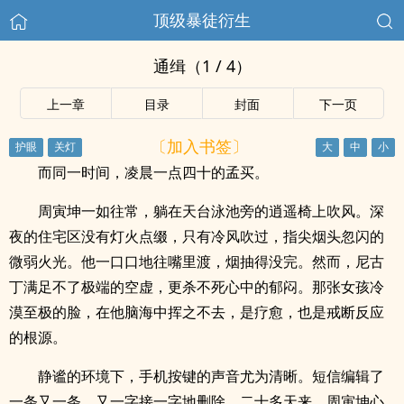
顶级暴徒衍生
通缉（1 / 4）
上一章
目录
封面
下一页
〔加入书签〕
而同一时间，凌晨一点四十的孟买。
周寅坤一如往常，躺在天台泳池旁的逍遥椅上吹风。深
夜的住宅区没有灯火点缀，只有冷风吹过，指尖烟头忽闪的
微弱火光。他一口口地往嘴里渡，烟抽得没完。然而，尼古
丁满足不了极端的空虚，更杀不死心中的郁闷。那张女孩冷
漠至极的脸，在他脑海中挥之不去，是疗愈，也是戒断反应
的根源。
静谧的环境下，手机按键的声音尤为清晰。短信编辑了
一条又一条，又一字接一字地删除。二十多天来，周寅坤心