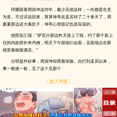
阿耀跟着周寅坤这些年，极少见他这样，一向都是生意
为首。不过话说回来，算算坤哥在孟买待了二十来天了，周
夏夏那边还大着肚子，坤哥心里惦记也是应该的。
他照实汇报：“萨瓦什那边昨天搭上了线，约了那个新上
任的内政部长奇丹姆，明天下午跟咱们会面，见面地点在新
德里泰姬陵酒店。”
分明是件好事，周寅坤却黑着张脸。自打到孟买以来，
事一桩接一桩，见了这个见那个
〔加入书签〕
x