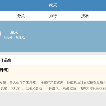
稼禾
分类
排行
搜索
稼禾
共收录 1 部作品
部作品集
种田]
短缺，兽人生存异常艰难。 许霜辞穿越过来，睁眼就面对着据说数量极
，长尾，大爪垫……但毛光黯淡，一身血气。 相处过后，他将大猫从头摸
位书友要是觉得《兽世养山君[种田]》还不错的话请不要忘记向您QQ群