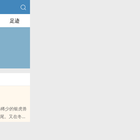
足迹
为稀少的银虎兽
到尾。又在冬季
和微博里的朋友