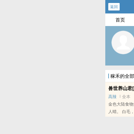
返回
首页
稼禾的全
兽世养山君[
高辣
全本
金色大陆食物
人晴。 白毛
之前
本站提示：各
推荐哦！